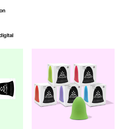
ion
digital